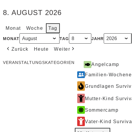
8. AUGUST 2026
Monat
Woche
Tag
MONAT
TAG
JAHR
Zurück
Heute
Weiter
VERANSTALTUNGSKATEGORIEN
Angelcamp
Familien-Wochen
Grundlagen Surviv
Mutter-Kind Surviv
Sommercamp
Vater-Kind Surviva