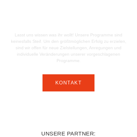
SPREEWALD
SURVIVAL
Lasst uns wissen was ihr wollt! Unsere Programme sind
keinesfalls Steif. Um den größtmöglichen Erfolg zu erzielen,
sind wir offen für neue Zielstellungen, Anregungen und
individuelle Veränderungen unserer vorgeschlagenen
Programme.
KONTAKT
UNSERE PARTNER: