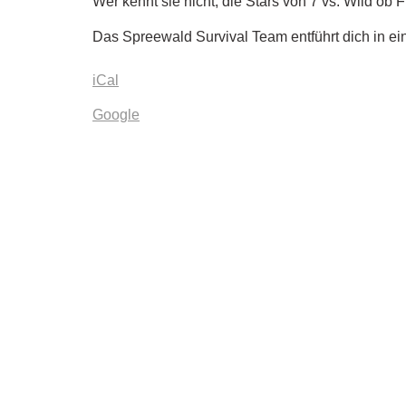
Wer kennt sie nicht, die Stars von 7 vs. Wild ob F
Das Spreewald Survival Team entführt dich in ei
iCal
Google